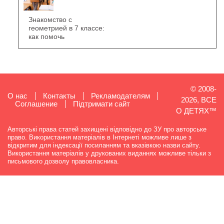
Знакомство с
геометрией в 7 классе:
как помочь
© 2008-
О нас
Контакты
Рекламодателям
2026, ВСЕ
Cоглашение
Підтримати сайт
О ДЕТЯХ™
Авторські права статей захищені відповідно до ЗУ про авторське
право. Використання матеріалів в Інтернеті можливе лише з
відкритим для індексації посиланням та вказівкою назви сайту.
Використання матеріалів у друкованих виданнях можливе тільки з
письмового дозволу правовласника.