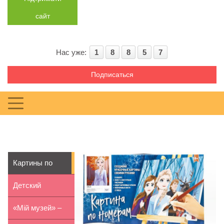
сайт
Нас уже:
1
8
8
5
7
Подписаться
Картины по
номерам:
Детский
популярные ...
праздник в
«Мій музей» –