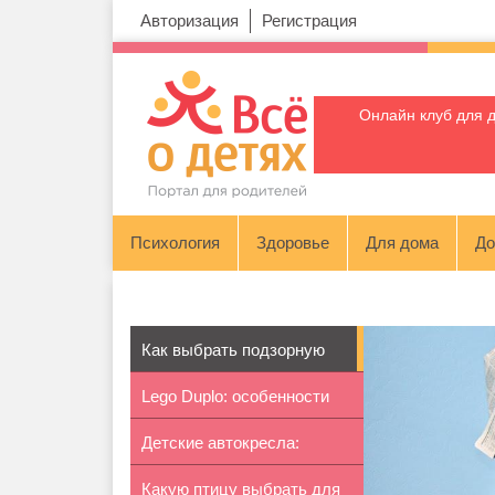
Авторизация
Регистрация
Онлайн клуб для 
Психология
Здоровье
Для дома
До
Как выбрать подзорную
Lego Duplo: особенности
трубу для...
Детские автокресла:
серии
Какую птицу выбрать для
группа 2