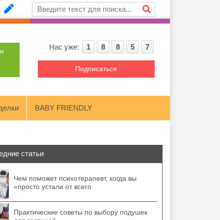
Нас уже:
1
8
8
5
7
ти
Подписаться
делки
BABY FRIENDLY
едние статьи
Чем поможет психотерапевт, когда вы
«просто устали от всего
Практические советы по выбору подушек