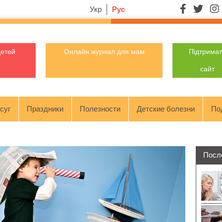
Укр
Рус
детей
Онлайн журнал для мам
Підтрима
сайт
суг
Праздники
Полезности
Детские болезни
По
Посл