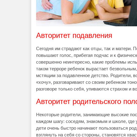
Авторитет подавления
Сегодня им страдают как отцы, так и матери. 
повышают голос, прибегая подчас и к физичес
совершенно неинтересно, какие проблемы испыт
таком терроре ребенок вырастает безвольным,
мстящим за подавленное детство. Родители, в
«хочу», разговаривают со своим ребенком тон
разговоре только себя, упиваются страхом и в
Авторитет родительского по
Некоторые родители, занимающие высокие пос
каждом шагу: соседям, знакомым и школе, где 
дети очень быстро начинают пользоваться роди
взглянуть на себя со стороны, становятся хв