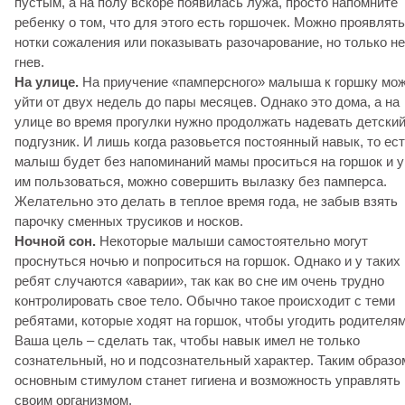
пустым, а на полу вскоре появилась лужа, просто напомните
ребенку о том, что для этого есть горшочек. Можно проявлять
нотки сожаления или показывать разочарование, но только не
гнев.
На улице.
На приучение «памперсного» малыша к горшку мо
уйти от двух недель до пары месяцев. Однако это дома, а на
улице во время прогулки нужно продолжать надевать детски
подгузник. И лишь когда разовьется постоянный навык, то ес
малыш будет без напоминаний мамы проситься на горшок и 
им пользоваться, можно совершить вылазку без памперса.
Желательно это делать в теплое время года, не забыв взять
парочку сменных трусиков и носков.
Ночной сон.
Некоторые малыши самостоятельно могут
проснуться ночью и попроситься на горшок. Однако и у таких
ребят случаются «аварии», так как во сне им очень трудно
контролировать свое тело. Обычно такое происходит с теми
ребятами, которые ходят на горшок, чтобы угодить родителям
Ваша цель – сделать так, чтобы навык имел не только
сознательный, но и подсознательный характер. Таким образо
основным стимулом станет гигиена и возможность управлять
своим организмом.