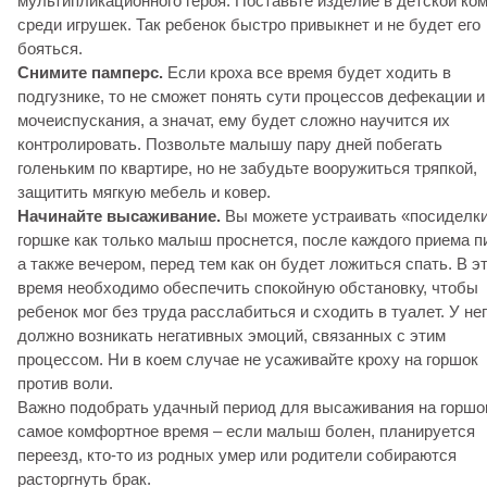
мультипликационного героя. Поставьте изделие в детской ко
среди игрушек. Так ребенок быстро привыкнет и не будет его
бояться.
Снимите памперс.
Если кроха все время будет ходить в
подгузнике, то не сможет понять сути процессов дефекации и
мочеиспускания, а значат, ему будет сложно научится их
контролировать. Позвольте малышу пару дней побегать
голеньким по квартире, но не забудьте вооружиться тряпкой,
защитить мягкую мебель и ковер.
Начинайте высаживание.
Вы можете устраивать «посиделки
горшке как только малыш проснется, после каждого приема п
а также вечером, перед тем как он будет ложиться спать. В э
время необходимо обеспечить спокойную обстановку, чтобы
ребенок мог без труда расслабиться и сходить в туалет. У нег
должно возникать негативных эмоций, связанных с этим
процессом. Ни в коем случае не усаживайте кроху на горшок
против воли.
Важно подобрать удачный период для высаживания на горшо
самое комфортное время – если малыш болен, планируется
переезд, кто-то из родных умер или родители собираются
расторгнуть брак.