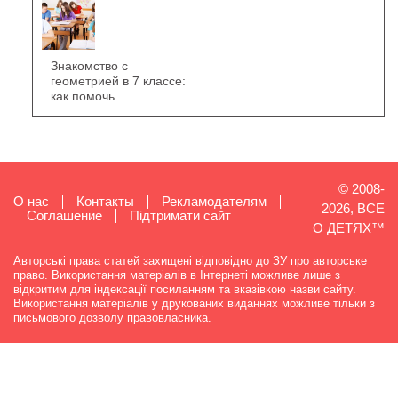
Знакомство с
геометрией в 7 классе:
как помочь
© 2008-
О нас
Контакты
Рекламодателям
2026, ВСЕ
Cоглашение
Підтримати сайт
О ДЕТЯХ™
Авторські права статей захищені відповідно до ЗУ про авторське
право. Використання матеріалів в Інтернеті можливе лише з
відкритим для індексації посиланням та вказівкою назви сайту.
Використання матеріалів у друкованих виданнях можливе тільки з
письмового дозволу правовласника.