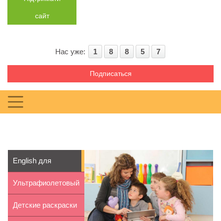
сайт
Нас уже:
1
8
8
5
7
Подписаться
English для
малышей в Киеве:
Ультрафиолетовый
це...
облучатель «Со...
Детские раскраски