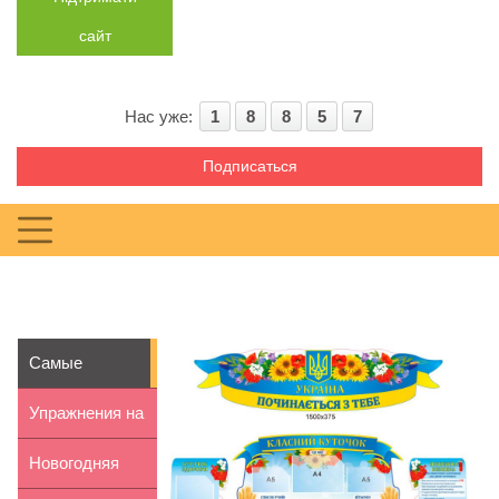
сайт
Нас уже:
1
8
8
5
7
Подписаться
Самые
популярные
Упражнения на
стенды для
шведской
Новогодняя