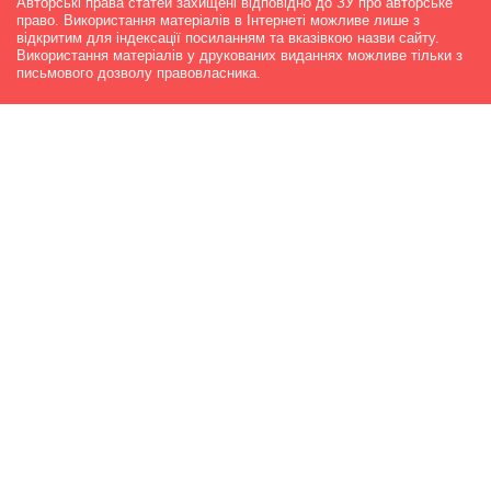
Авторські права статей захищені відповідно до ЗУ про авторське
право. Використання матеріалів в Інтернеті можливе лише з
відкритим для індексації посиланням та вказівкою назви сайту.
Використання матеріалів у друкованих виданнях можливе тільки з
письмового дозволу правовласника.