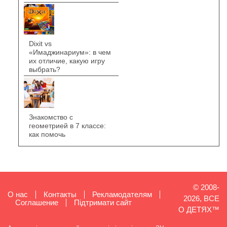
Dixit vs
«Имаджинариум»: в чем
их отличие, какую игру
выбрать?
Знакомство с
геометрией в 7 классе:
как помочь
© 2008-
О нас
Контакты
Рекламодателям
2026, ВСЕ
Cоглашение
Підтримати сайт
О ДЕТЯХ™