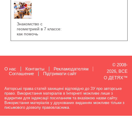
Знакомство с
геометрией в 7 классе:
как помочь
© 2008-
О нас
Контакты
Рекламодателям
2026, ВСЕ
Cоглашение
Підтримати сайт
О ДЕТЯХ™
Авторські права статей захищені відповідно до ЗУ про авторське
право. Використання матеріалів в Інтернеті можливе лише з
відкритим для індексації посиланням та вказівкою назви сайту.
Використання матеріалів у друкованих виданнях можливе тільки з
письмового дозволу правовласника.