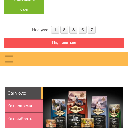
сайт
Нас уже:
1
8
8
5
7
Подписаться
Carnilove:
особенности и
Как вовремя
преиму...
устранить
Как выбрать