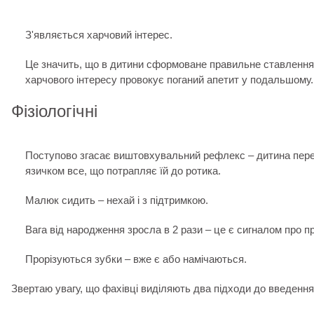
З'являється харчовий інтерес.
Це значить, що в дитини сформоване правильне ставлення д
харчового інтересу провокує поганий апетит у подальшому.
Фізіологічні
Поступово згасає виштовхувальний рефлекс – дитина пер
язичком все, що потрапляє їй до ротика.
Малюк сидить – нехай і з підтримкою.
Вага від народження зросла в 2 рази – це є сигналом про пр
Прорізуються зубки – вже є або намічаються.
Звертаю увагу, що фахівці виділяють два підходи до введення