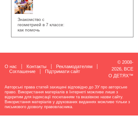
Знакомство с
геометрией в 7 классе:
как помочь
© 2008-
О нас
Контакты
Рекламодателям
2026, ВСЕ
Cоглашение
Підтримати сайт
О ДЕТЯХ™
Авторські права статей захищені відповідно до ЗУ про авторське
право. Використання матеріалів в Інтернеті можливе лише з
відкритим для індексації посиланням та вказівкою назви сайту.
Використання матеріалів у друкованих виданнях можливе тільки з
письмового дозволу правовласника.