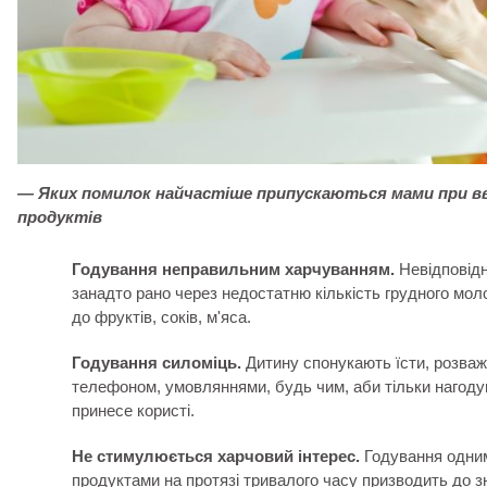
—
Яких помилок найчастіше припускаються мами при вв
продуктів
Годування неправильним харчуванням.
Невідповідн
занадто рано через недостатню кількість грудного моло
до фруктів, соків, м'яса.
Годування силоміць.
Дитину спонукають їсти, розва
телефоном, умовляннями, будь чим, аби тільки нагодув
принесе користі.
Не стимулюється харчовий інтерес.
Годування одним
продуктами на протязі тривалого часу призводить до 