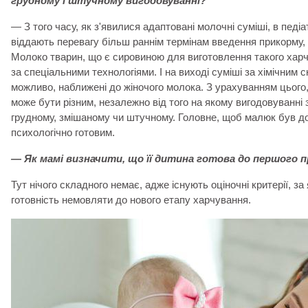
грудному і штучному вигодовуванні?
— З того часу, як з'явилися адаптовані молочні суміші, в педіа
віддають перевагу більш раннім термінам введення прикорму, 
Молоко тварин, що є сировиною для виготовлення такого хар
за спеціальними технологіями. І на виході суміші за хімічним 
можливо, наближені до жіночого молока. З урахуванням цього,
може бути різним, незалежно від того на якому вигодовуванні
грудному, змішаному чи штучному. Головне, щоб малюк був до 
психологічно готовим.
— Як мамі визначити, що її дитина готова до першого 
Тут нічого складного немає, адже існують оціночні критерії, з
готовність немовляти до нового етапу харчування.