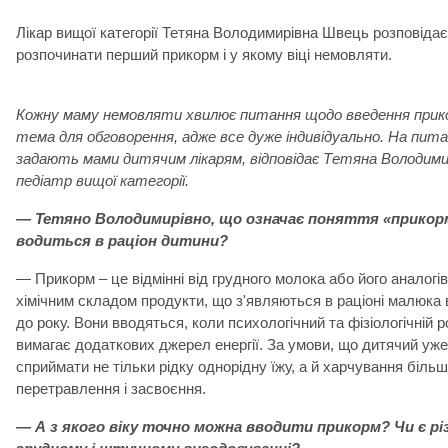
Лікар вищої категорії Тетяна Володимирівна Швець розповіда
розпочинати перший прикорм і у якому віці немовляти.
Кожну маму немовляти хвилює питання щодо введення прико
тема для обговорення, адже все дуже індивідуально. На пит
задають мами дитячим лікарям, відповідає Тетяна Володими
педіатр вищої категорії.
— Тетяно Володимирівно, що означає поняття «прикорм»
водиться в раціон дитини?
— Прикорм – це відмінні від грудного молока або його аналогі
хімічним складом продукти, що з'являються в раціоні малюка в 
до року. Вони вводяться, коли психологічний та фізіологічній
вимагає додаткових джерел енергії. За умови, що дитячий уже
сприймати не тільки рідку однорідну їжу, а й харчування біль
перетравлення і засвоєння.
— А з якого віку точно можна вводити прикорм? Чи є рі