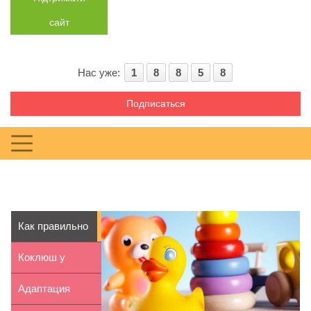
сайт
Нас уже:
1
8
8
5
8
Подписаться
Как правильно
ухаживать за
Коклюш у
детс...
детей:
Адаптация