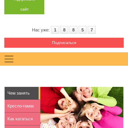
сайт
Нас уже:
1
8
8
5
7
Подписаться
Чем занять
ребенка
Кресло-гамак
весной
для ребенка
Как кататься