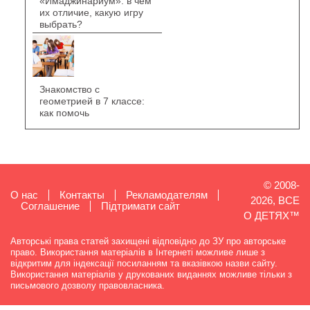
«Имаджинариум»: в чем
их отличие, какую игру
выбрать?
Знакомство с
геометрией в 7 классе:
как помочь
© 2008-
О нас
Контакты
Рекламодателям
2026, ВСЕ
Cоглашение
Підтримати сайт
О ДЕТЯХ™
Авторські права статей захищені відповідно до ЗУ про авторське
право. Використання матеріалів в Інтернеті можливе лише з
відкритим для індексації посиланням та вказівкою назви сайту.
Використання матеріалів у друкованих виданнях можливе тільки з
письмового дозволу правовласника.