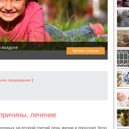
 воздухе
Читать статью
анов пищеварения
|
 причины, лечение
енных на второй-третий день жизни и проходит безо