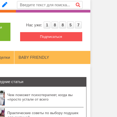
Нас уже:
1
8
8
5
7
ти
Подписаться
делки
BABY FRIENDLY
едние статьи
Чем поможет психотерапевт, когда вы
«просто устали от всего
Практические советы по выбору подушек