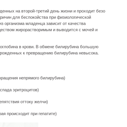
енных на второй-третий день жизни и проходит безо
Причин для беспокойства при физиологической
из организма младенца зависит от качества
ществом жирорастворимым и выводится с мочей и
моглобина в крови. В обмене билирубина большую
ворожденных к превращению билирубина невысока.
вращения непрямого билирубина)
аспада эритроцитов)
епятствия оттоку желчи)
рая происходит при гепатите)