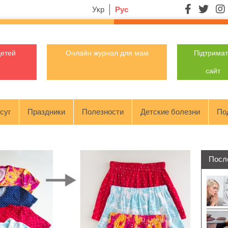
Укр
Рус
детей
Онлайн журнал для мам
Підтрима
сайт
суг
Праздники
Полезности
Детские болезни
По
Посл