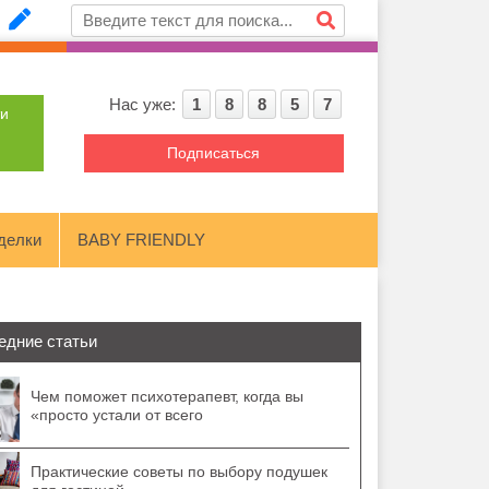
Нас уже:
1
8
8
5
7
ти
Подписаться
делки
BABY FRIENDLY
едние статьи
Чем поможет психотерапевт, когда вы
«просто устали от всего
Практические советы по выбору подушек