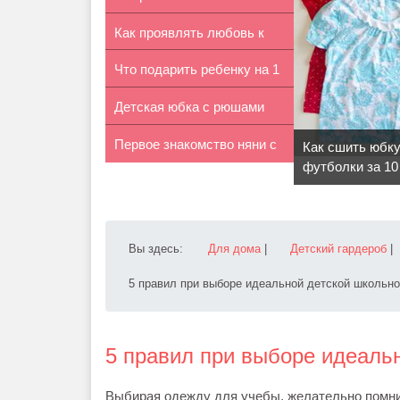
Как проявлять любовь к
ребенка
Что подарить ребенку на 1
ребенку
Детская юбка с рюшами
год
Первое знакомство няни с
своими ру...
Как сшить юбку
футболки за 10
ребенком
Вы здесь:
Для дома
|
Детский гардероб
|
5 правил при выборе идеальной детской школьн
5 правил при выборе идеаль
Выбирая одежду для учебы, желательно помни