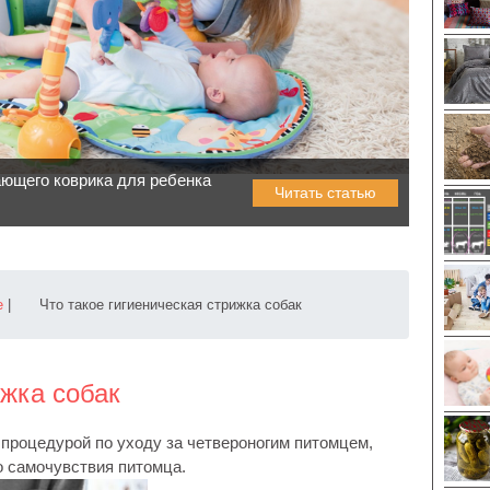
ющего коврика для ребенка
Читать статью
е
|
Что такое гигиеническая стрижка собак
ижка собак
 процедурой по уходу за четвероногим питомцем,
о самочувствия питомца.