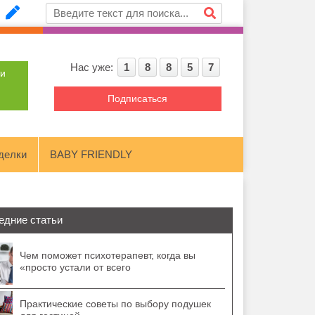
Нас уже:
1
8
8
5
7
ти
Подписаться
делки
BABY FRIENDLY
едние статьи
Чем поможет психотерапевт, когда вы
«просто устали от всего
Практические советы по выбору подушек