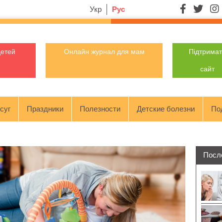
Укр
Рус
детей
Онлайн журнал для мам
Підтрима
сайт
суг
Праздники
Полезности
Детские болезни
По
Посл