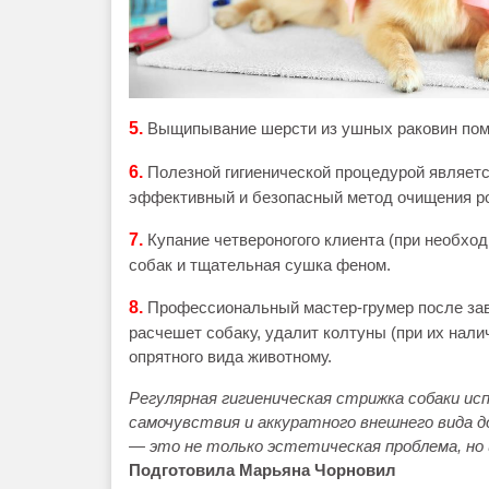
5.
Выщипывание шерсти из ушных раковин помо
6.
Полезной гигиенической процедурой являетс
эффективный и безопасный метод очищения ро
7.
Купание четвероногого клиента (при необхо
собак и тщательная сушка феном.
8.
Профессиональный мастер-грумер после зав
расчешет собаку, удалит колтуны (при их нали
опрятного вида животному.
Регулярная гигиеническая стрижка собаки ис
самочувствия и аккуратного внешнего вида 
— это не только эстетическая проблема, но и
Подготовила Марьяна Чорновил