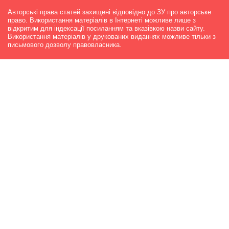
Авторські права статей захищені відповідно до ЗУ про авторське
право. Використання матеріалів в Інтернеті можливе лише з
відкритим для індексації посиланням та вказівкою назви сайту.
Використання матеріалів у друкованих виданнях можливе тільки з
письмового дозволу правовласника.