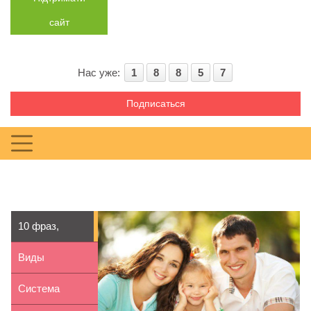
сайт
Нас уже:
1
8
8
5
7
Подписаться
10 фраз,
которые
Виды
нельзя
накопителей
Система