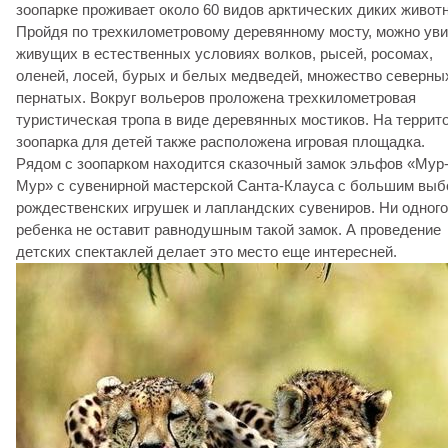
зоопарке проживает около 60 видов арктических диких живот
Пройдя по трехкилометровому деревянному мосту, можно ув
живущих в естественных условиях волков, рысей, росомах,
оленей, лосей, бурых и белых медведей, множество северны
пернатых. Вокруг вольеров проложена трехкилометровая
туристическая тропа в виде деревянных мостиков. На террит
зоопарка для детей также расположена игровая площадка.
Рядом с зоопарком находится сказочный замок эльфов «Мур
Мур» с сувенирной мастерской Санта-Клауса с большим вы
рождественских игрушек и лапландских сувениров. Ни одного
ребенка не оставит равнодушным такой замок. А проведение
детских спектаклей делает это место еще интересней.