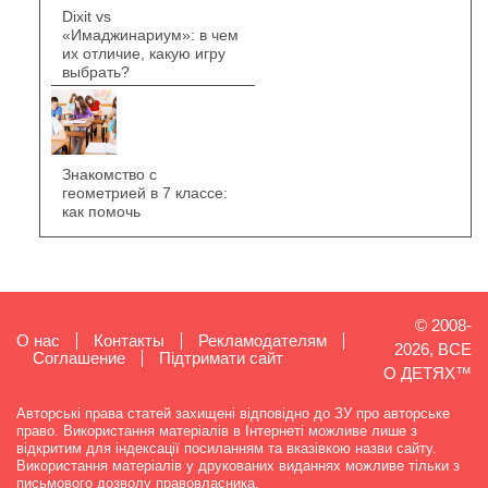
Dixit vs
«Имаджинариум»: в чем
их отличие, какую игру
выбрать?
Знакомство с
геометрией в 7 классе:
как помочь
© 2008-
О нас
Контакты
Рекламодателям
2026, ВСЕ
Cоглашение
Підтримати сайт
О ДЕТЯХ™
Авторські права статей захищені відповідно до ЗУ про авторське
право. Використання матеріалів в Інтернеті можливе лише з
відкритим для індексації посиланням та вказівкою назви сайту.
Використання матеріалів у друкованих виданнях можливе тільки з
письмового дозволу правовласника.