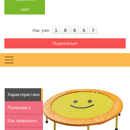
сайт
Нас уже:
1
8
8
5
7
Подписаться
Характеристики
мини-батутов
Полезная и
для...
вредная
Как правильно