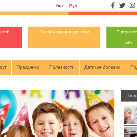
Укр
Рус
детей
Онлайн журнал для мам
Підтрима
сайт
суг
Праздники
Полезности
Детские болезни
По
Посл