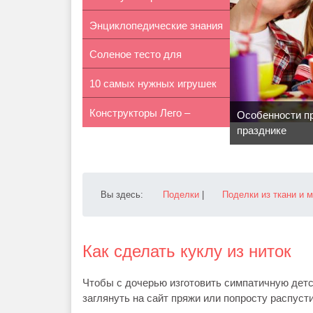
Энциклопедические знания
плавать
Соленое тесто для
по мет...
10 самых нужных игрушек
детского твор...
Конструкторы Лего –
для реб...
Особенности пр
празднике
игрушка для...
Вы здесь:
Поделки
|
Поделки из ткани и 
Как сделать куклу из ниток
Чтобы с дочерью изготовить симпатичную детс
заглянуть на сайт пряжи или попросту распусти