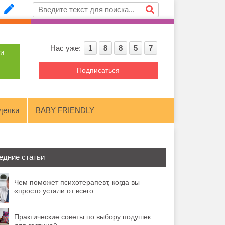
Нас уже:
1
8
8
5
7
ти
Подписаться
делки
BABY FRIENDLY
едние статьи
Чем поможет психотерапевт, когда вы
«просто устали от всего
Практические советы по выбору подушек