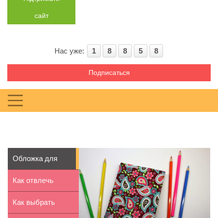
сайт
Нас уже:
1
8
8
5
8
Подписаться
Обложка для
книги своими
Как отвлечь
руками...
ребенка от
Как выбрать