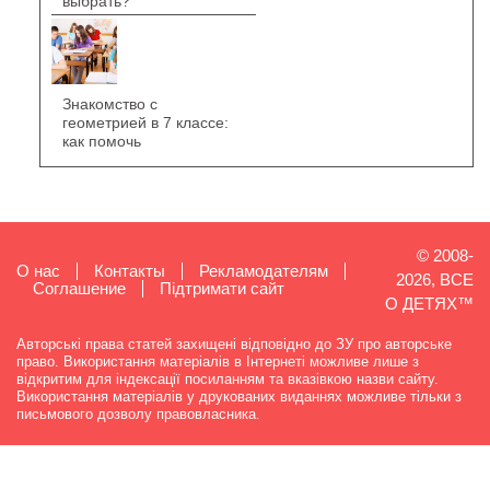
выбрать?
Знакомство с
геометрией в 7 классе:
как помочь
© 2008-
О нас
Контакты
Рекламодателям
2026, ВСЕ
Cоглашение
Підтримати сайт
О ДЕТЯХ™
Авторські права статей захищені відповідно до ЗУ про авторське
право. Використання матеріалів в Інтернеті можливе лише з
відкритим для індексації посиланням та вказівкою назви сайту.
Використання матеріалів у друкованих виданнях можливе тільки з
письмового дозволу правовласника.