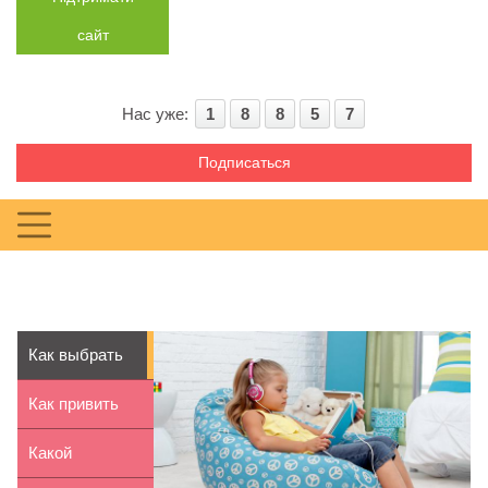
сайт
Нас уже:
1
8
8
5
7
Подписаться
Как выбрать
кресло-мешок
Как привить
и пуф ...
ребенку
Какой