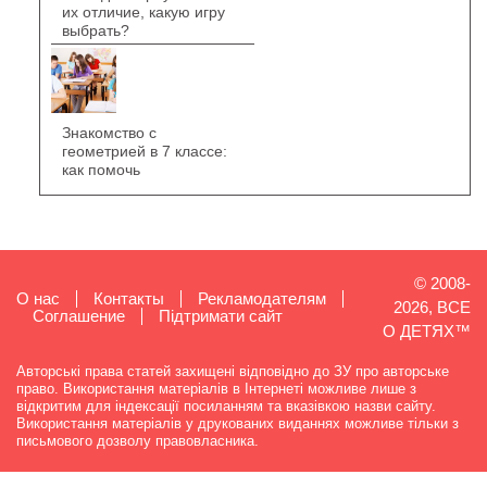
их отличие, какую игру
выбрать?
Знакомство с
геометрией в 7 классе:
как помочь
© 2008-
О нас
Контакты
Рекламодателям
2026, ВСЕ
Cоглашение
Підтримати сайт
О ДЕТЯХ™
Авторські права статей захищені відповідно до ЗУ про авторське
право. Використання матеріалів в Інтернеті можливе лише з
відкритим для індексації посиланням та вказівкою назви сайту.
Використання матеріалів у друкованих виданнях можливе тільки з
письмового дозволу правовласника.