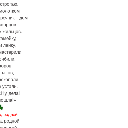
 строгаю.
 молотком
речник – дом
кворцов,
х жильцов.
амейку,
 лейку,
мастерили,
рибили.
воров
засов,
вскопали.
 устали.
«Ну, дела!
пошла!»
, родной!
, родной,
дорогой,