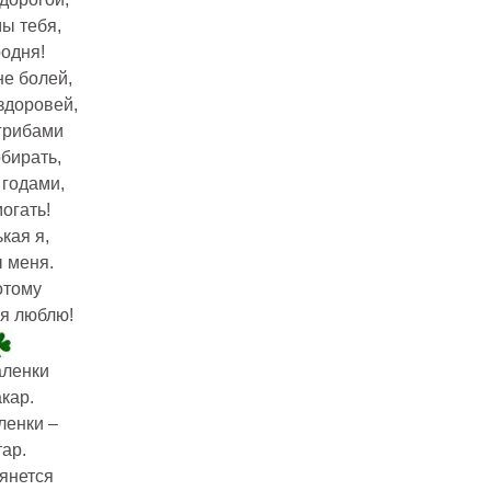
ы тебя,
родня!
не болей,
здоровей,
грибами
обирать,
 годами,
огать!
кая я,
 меня.
отому
я люблю!
аленки
кар.
ленки –
тар.
тянется