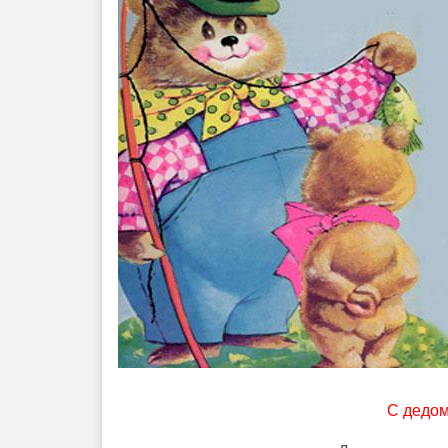
С дедо