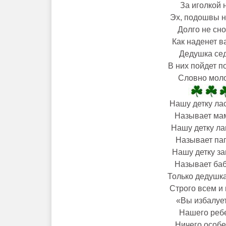
За иголкой 
Эх, подошвы 
Долго не сно
Как наденет в
Дедушка сед
В них пойдет п
Словно мол
Нашу детку ла
Называет мам
Нашу детку ла
Называет пап
Нашу детку з
Называет баб
Только дедушка
Строго всем и 
«Вы избалует
Нашего ребе
Ничего особе