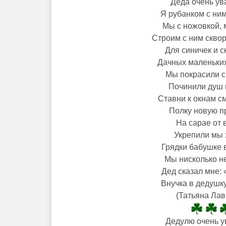
Деда очень ув
Я рубанком с ним
Мы с ножовкой, 
Строим с ним сквор
Для синичек и с
Дачных маленьких
Мы покрасили с
Починили душ и
Ставни к окнам с
Полку новую п
На сарае от 
Укрепили мы 
Грядки бабушке 
Мы нисколько не
Дед сказал мне: 
Внучка в дедушк
(Татьяна Лав
Дедулю очень у