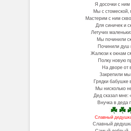
Я досочки с ним
Мы с стомеской,
Мастерим с ним скво
Для синичек и с
Летучих маленьки
Мы починили ск
Починили душ и
Жалюзи к окнам с
Полку новую п
На дворе от 
Закрепили мы 
Грядки бабушке 
Мы нисколько не
Дед сказал мне: 
Внучка в деда 
Славный дедушка
Славный дедушка
Самый добрый, 