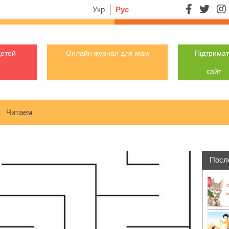
Укр
Рус
детей
Онлайн журнал для мам
Підтрима
сайт
Читаем
Посл