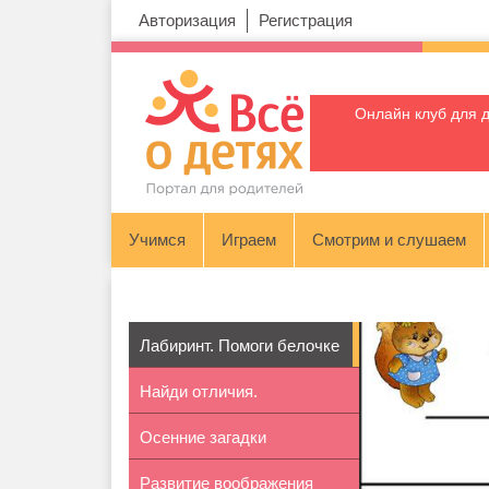
Авторизация
Регистрация
Онлайн клуб для 
Учимся
Играем
Смотрим и слушаем
Лабиринт. Помоги белочке
Найди отличия.
Осенние загадки
Новогодняя елка
Развитие воображения