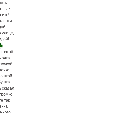
нить.
новые –
сить!
аленки
ой –
о улице,
одой!
сточкой
очка.
почкой
очка.
аюшкой
ушка.
 сказал
громко:
е так
нка!
нного