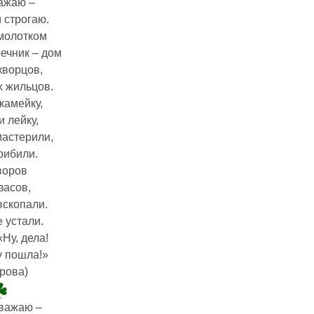
ажаю –
 строгаю.
молотком
ечник – дом
кворцов,
 жильцов.
камейку,
 лейку,
мастерили,
рибили.
воров
засов,
вскопали.
 устали.
«Ну, дела!
у пошла!»
рова)
важаю –