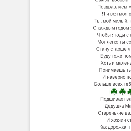
Поздравляем м
Я и вся моя 
Ты, мой милый, 
С каждым годом 
Чтобы ягоды с 
Мог легко ты с
Стану старше я
Буду тоже пом
Хоть и малень
Понимаешь ты
И наверно п
Больше всех теб
Подшивает в
Дедушка Ма
Старенькие ва
И хозяин с
Как дорожка, 