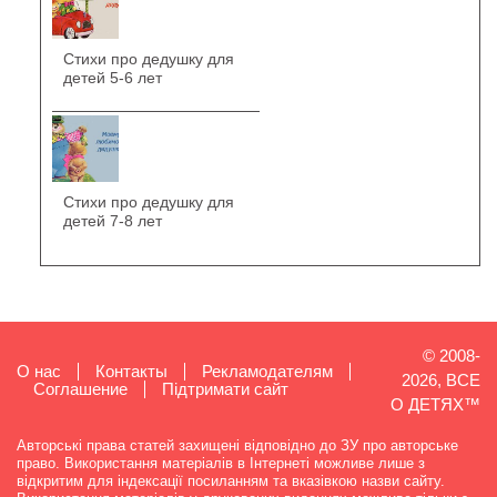
Стихи про дедушку для
детей 5-6 лет
Стихи про дедушку для
детей 7-8 лет
© 2008-
О нас
Контакты
Рекламодателям
2026, ВСЕ
Cоглашение
Підтримати сайт
О ДЕТЯХ™
Авторські права статей захищені відповідно до ЗУ про авторське
право. Використання матеріалів в Інтернеті можливе лише з
відкритим для індексації посиланням та вказівкою назви сайту.