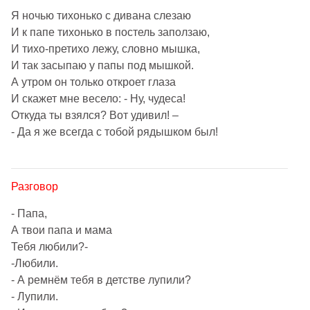
Я ночью тихонько с дивана слезаю
И к папе тихонько в постель заползаю,
И тихо-претихо лежу, словно мышка,
И так засыпаю у папы под мышкой.
А утром он только откроет глаза
И скажет мне весело: - Ну, чудеса!
Откуда ты взялся? Вот удивил! –
- Да я же всегда с тобой рядышком был!
Разговор
- Папа,
А твои папа и мама
Тебя любили?-
-Любили.
- А ремнём тебя в детстве лупили?
- Лупили.