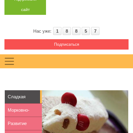
сайт
Нас уже:
1
8
8
5
7
Подписаться
Сладкая
мышка из
Морковно-
творожной
огуречные
Развитие