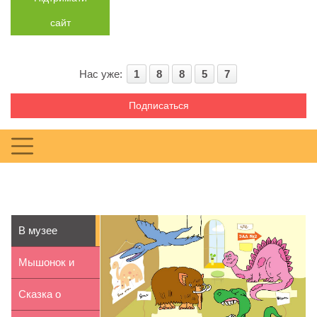
сайт
Нас уже:
1
8
8
5
7
Подписаться
В музее
Мышонок и
каранадаш.
Сказка о