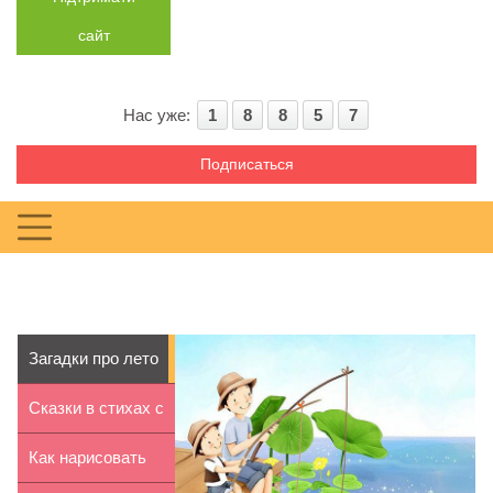
сайт
Нас уже:
1
8
8
5
7
Подписаться
Загадки про лето
для детей 7-8 лет
Сказки в стихах с
иллюстрациями...
Как нарисовать