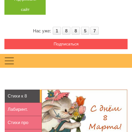
сайт
Нас уже:
1
8
8
5
7
Подписаться
Стихи к 8
марта для
Лабиринт.
детей 7-8 лет
Герцогиня
Стихи про