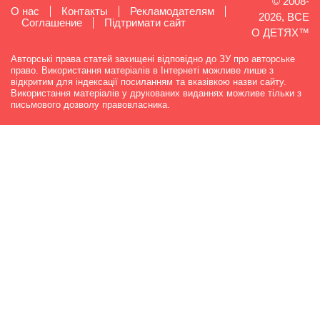
© 2008-
О нас
Контакты
Рекламодателям
2026, ВСЕ
Cоглашение
Підтримати сайт
О ДЕТЯХ™
Авторські права статей захищені відповідно до ЗУ про авторське
право. Використання матеріалів в Інтернеті можливе лише з
відкритим для індексації посиланням та вказівкою назви сайту.
Використання матеріалів у друкованих виданнях можливе тільки з
письмового дозволу правовласника.