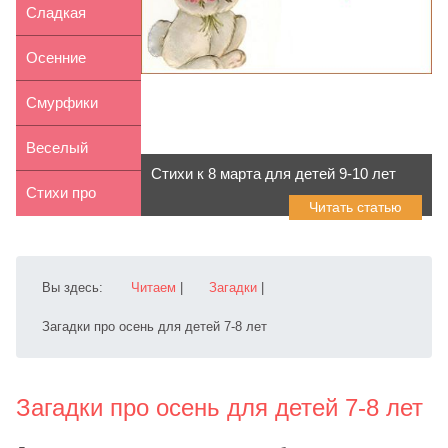
детей 7-8 лет
нарисовать
Сладкая
собаку (17
мышка из
Осенние
пород)
творожной
сказки
Смурфики
массы
Веселый
Стихи к 8 марта для детей 9-10 лет
снеговик.
Стихи про
Читать статью
Найди
первое
отличия.
сентября для
Вы здесь:
Читаем
|
Загадки
|
д...
Загадки про осень для детей 7-8 лет
Загадки про осень для детей 7-8 лет