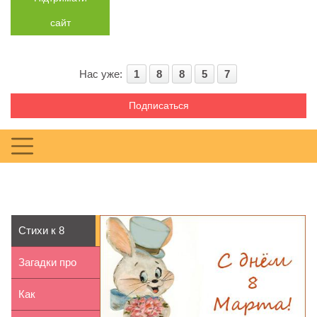
сайт
Нас уже:
1
8
8
5
7
Подписаться
Стихи к 8
марта для
Загадки про
детей 9-10 лет
лето для
Как