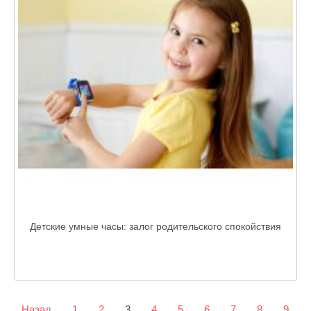
Детские умные часы: залог родительского спокойствия
Назад
1
2
3
4
5
6
7
8
9