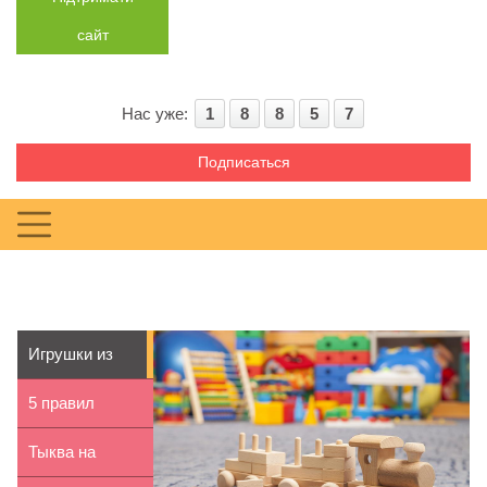
сайт
Нас уже:
1
8
8
5
7
Подписаться
Игрушки из
дерева:
5 правил
преимущества
съемки детей
Тыква на