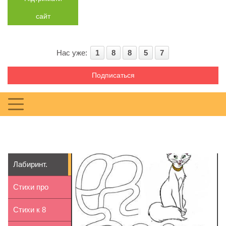
сайт
Нас уже:
1
8
8
5
7
Подписаться
Лабиринт.
Герцогиня
Стихи про
спешит к ко...
первое
Стихи к 8