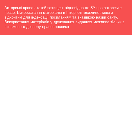
Авторські права статей захищені відповідно до ЗУ про авторське
право. Використання матеріалів в Інтернеті можливе лише з
відкритим для індексації посиланням та вказівкою назви сайту.
Використання матеріалів у друкованих виданнях можливе тільки з
письмового дозволу правовласника.