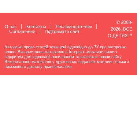
© 2008-
О нас
Контакты
Рекламодателям
2026, ВСЕ
Cоглашение
Підтримати сайт
О ДЕТЯХ™
Авторські права статей захищені відповідно до ЗУ про авторське
право. Використання матеріалів в Інтернеті можливе лише з
відкритим для індексації посиланням та вказівкою назви сайту.
Використання матеріалів у друкованих виданнях можливе тільки з
письмового дозволу правовласника.