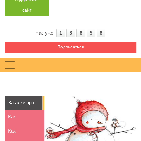
сайт
Нас уже:
1
8
8
5
8
Подписаться
Загадки про
зиму
Как
нарисовать
Как