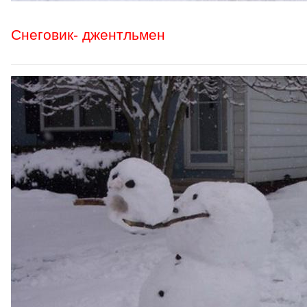
Снеговик- джентльмен