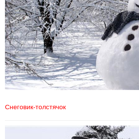
Снеговик-толстячок