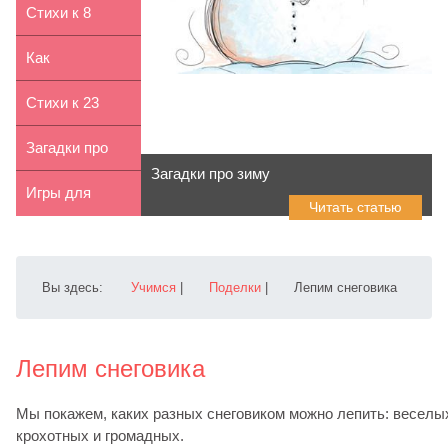
зайчика
нарисовать
Стихи к 8
лягушонка
марта для
Как
детей 2-4 лет
нарисовать
Стихи к 23
принцессу
февраля для
Загадки про
Загадки про зиму
детей 9-...
весну для
Игры для
Читать статью
детей 7-8...
детей 5-6 лет
Вы здесь:
Учимся
|
Поделки
|
Лепим снеговика
Лепим снеговика
Мы покажем, каких разных снеговиком можно лепить: веселы
крохотных и громадных.