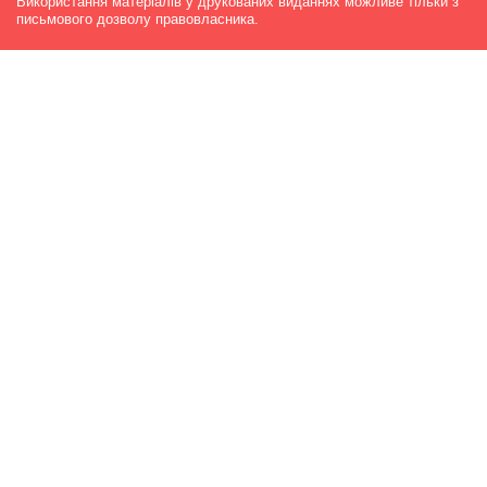
Використання матеріалів у друкованих виданнях можливе тільки з
письмового дозволу правовласника.