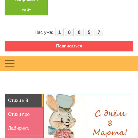
сайт
Нас уже:
1
8
8
5
7
Подписаться
Стихи к 8
марта для
Стихи про
детей 9-10 лет
весну для
Лабиринт.