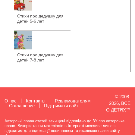
Стихи про дедушку для
детей 5-6 лет
Стихи про дедушку для
детей 7-8 лет
© 2008-
О нас
Контакты
Рекламодателям
2026, ВСЕ
Cоглашение
Підтримати сайт
О ДЕТЯХ™
Авторські права статей захищені відповідно до ЗУ про авторське
право. Використання матеріалів в Інтернеті можливе лише з
відкритим для індексації посиланням та вказівкою назви сайту.