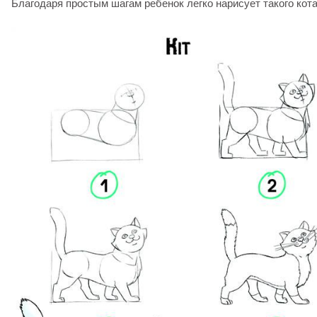
Благодаря простым шагам ребенок легко нарисует такого кота