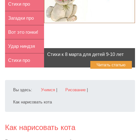
детей 7-8 лет
Обезьянка и
Стихи про
банан
маму для
Загадки про
детей 7-8 лет
лето для
Вот это гонки!
детей 7-8 лет
Удар ниндзя
Стихи к 8 марта для детей 9-10 лет
Стихи про
Читать статью
весну для
детей 5-6 лет
Вы здесь:
Учимся
|
Рисование
|
Как нарисовать кота
Как нарисовать кота