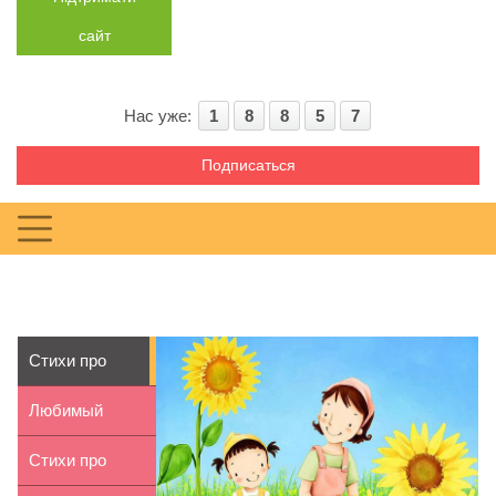
сайт
Нас уже:
1
8
8
5
7
Подписаться
Стихи про
лето для
Любимый
детей 5-6 лет
праздник
Стихи про