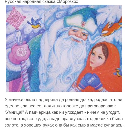
Русская народная сказка «Морозко»
У мачехи была падчерица да родная дочка; родная что ни
сделает, за все ее гладят по головке да приговаривают:
“Умница!” А падчерица как ни угождает - ничем не угодит,
все не так, все худо; а надо правду сказать, девочка была
золото, в хороших руках она бы как сыр в масле купалась,