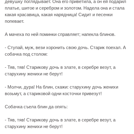
девушку поглядывает. Она его приветила, а он ей подарил
платье, шитое и серебром и золотом. Надела она и стала
какая красавица, какая нарядница! Сидит и песенки
попевает.
А мачеха по ней поминки справляет; напекла блинов.
- Ступай, муж, вези хоронить свою дочь. Старик поехал. А
собачка под столом:
- Тяв, тяв! Старикову дочь в злате, в серебре везут, а
старухину женихи не берут!
- Молчи, дура! На блин, скажи: старухину дочь женихи
возьмут, а стариковой одни косточки привезут!
Собачка съела блин да опять:
- Тяв, тяв! Старикову дочь в злате, в серебре везут, а
старухину женихи не берут!