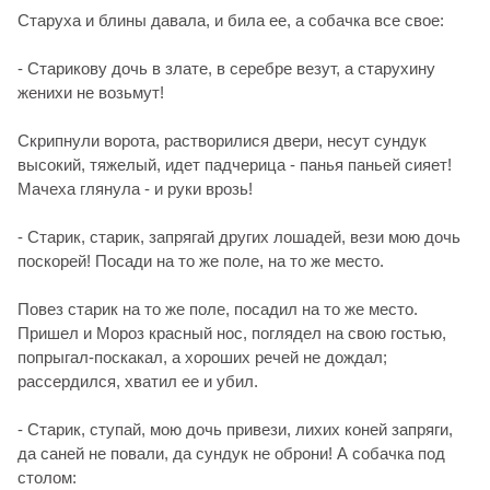
Старуха и блины давала, и била ее, а собачка все свое:
- Старикову дочь в злате, в серебре везут, а старухину
женихи не возьмут!
Скрипнули ворота, растворилися двери, несут сундук
высокий, тяжелый, идет падчерица - панья паньей сияет!
Мачеха глянула - и руки врозь!
- Старик, старик, запрягай других лошадей, вези мою дочь
поскорей! Посади на то же поле, на то же место.
Повез старик на то же поле, посадил на то же место.
Пришел и Мороз красный нос, поглядел на свою гостью,
попрыгал-поскакал, а хороших речей не дождал;
рассердился, хватил ее и убил.
- Старик, ступай, мою дочь привези, лихих коней запряги,
да саней не повали, да сундук не оброни! А собачка под
столом: