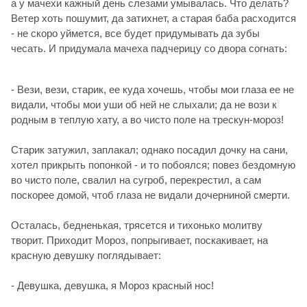
а у мачехи кажный день слезами умывалась. Что делать?
Ветер хоть пошумит, да затихнет, а старая баба расходится
- не скоро уймется, все будет придумывать да зубы
чесать. И придумала мачеха падчерицу со двора согнать:
- Вези, вези, старик, ее куда хочешь, чтобы мои глаза ее не
видали, чтобы мои уши об ней не слыхали; да не вози к
родным в теплую хату, а во чисто поле на трескун-мороз!
Старик затужил, заплакал; однако посадил дочку на сани,
хотел прикрыть попонкой - и то побоялся; повез бездомную
во чисто поле, свалил на сугроб, перекрестил, а сам
поскорее домой, чтоб глаза не видали дочерниной смерти.
Осталась, бедненькая, трясется и тихонько молитву
творит. Приходит Мороз, попрыгивает, поскакивает, на
красную девушку поглядывает:
- Девушка, девушка, я Мороз красный нос!