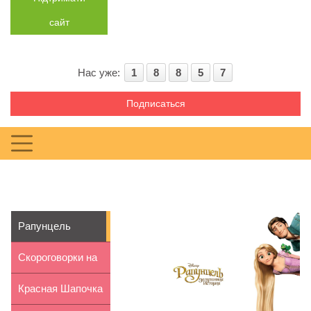
сайт
Нас уже:
1
8
8
5
7
Подписаться
Рапунцель
Скороговорки на
букву Б для дет...
Красная Шапочка