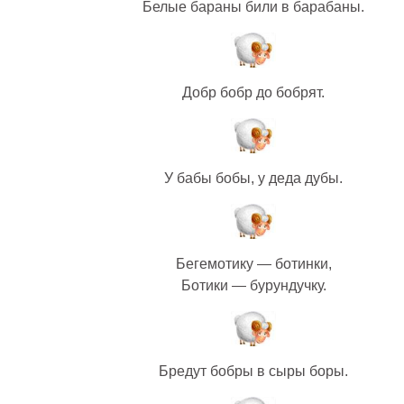
Белые бараны били в барабаны.
Добр бобр до бобрят.
У бабы бобы, у деда дубы.
Бегемотику — ботинки,
Ботики — бурундучку.
Бредут бобры в сыры боры.