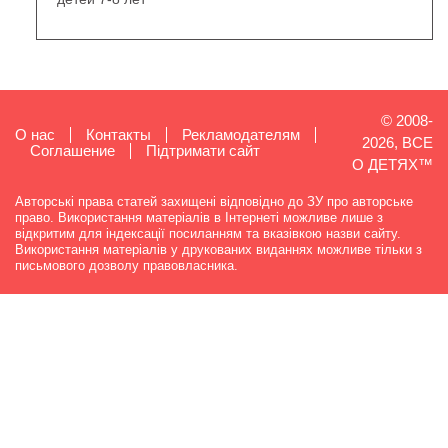
© 2008-
О нас
Контакты
Рекламодателям
2026, ВСЕ
Cоглашение
Підтримати сайт
О ДЕТЯХ™
Авторські права статей захищені відповідно до ЗУ про авторське
право. Використання матеріалів в Інтернеті можливе лише з
відкритим для індексації посиланням та вказівкою назви сайту.
Використання матеріалів у друкованих виданнях можливе тільки з
письмового дозволу правовласника.