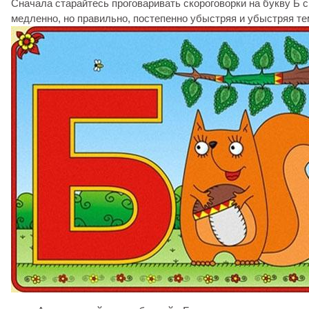
Сначала старайтесь проговаривать скороговорки на букву Б 
медленно, но правильно, постепенно убыстряя и убыстряя те