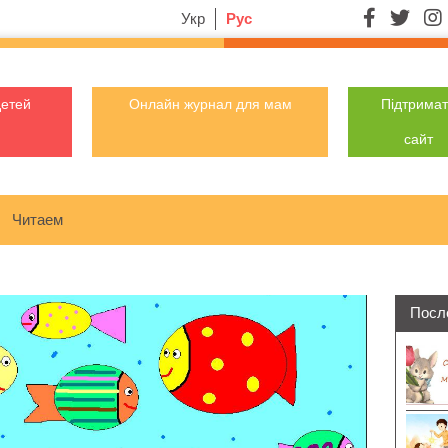
Укр
Рус
детей
Онлайн журнал для мам
Підтрима
сайт
Читаем
Посл