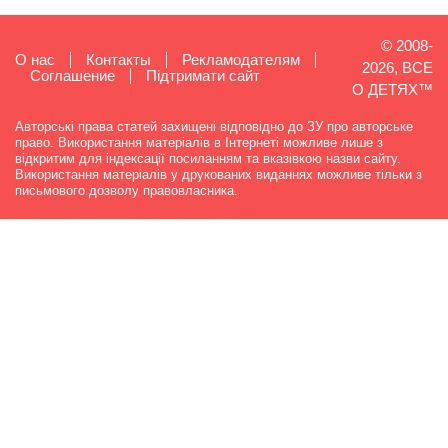
© 2008-
О нас
Контакты
Рекламодателям
2026, ВСЕ
Cоглашение
Підтримати сайт
О ДЕТЯХ™
Авторські права статей захищені відповідно до ЗУ про авторське
право. Використання матеріалів в Інтернеті можливе лише з
відкритим для індексації посиланням та вказівкою назви сайту.
Використання матеріалів у друкованих виданнях можливе тільки з
письмового дозволу правовласника.