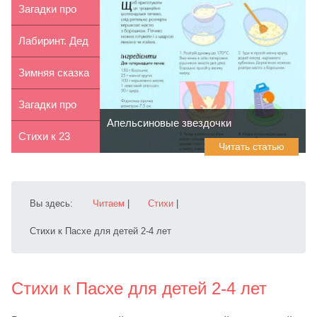
изображения.
Загадки про
Олени С...
осень для
Лабиринт. Дед
детей 9-1...
мороз и вьюга
Зимняя сказка
«Морозко»
Загадки про
Апельсиновые звездочки
Дракона для
Стихи к 23
Читать статью
детей 5...
февраля для
детей 9-...
Вы здесь:
Читаем
|
Стихи
|
Стихи к Пасхе для детей 2-4 лет
Стихи к Пасхе для детей 2-4 лет