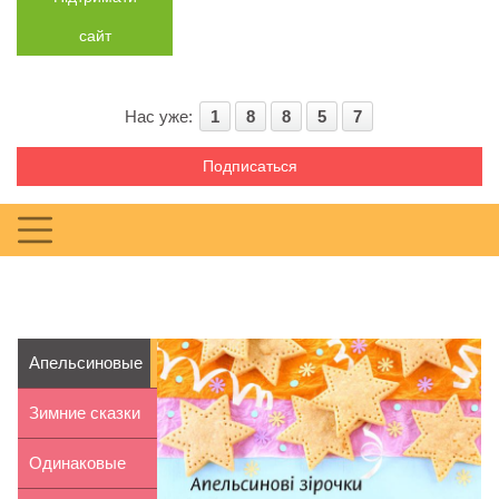
сайт
Нас уже:
1
8
8
5
7
Подписаться
Апельсиновые
звездочки
Зимние сказки
С. Козлова
Одинаковые