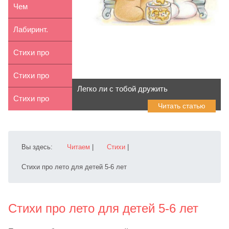
детей 2-4...
лето для
Чем
детей 7-8 лет
отличаются
Лабиринт.
картинки?
Снеговик
Стихи про
первое
Стихи про
Легко ли с тобой дружить
сентября для
первое
Стихи про
Читать статью
д...
сентября для
маму для
д...
детей 7-8 лет
Вы здесь:
Читаем
|
Стихи
|
Стихи про лето для детей 5-6 лет
Стихи про лето для детей 5-6 лет