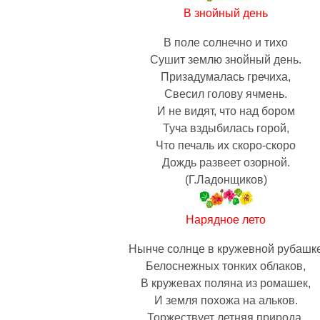
В знойный день
В поле солнечно и тихо
Сушит землю знойный день.
Призадумалась гречиха,
Свесил голову ячмень.
И не видят, что над бором
Туча вздыбилась горой,
Что печаль их скоро-скоро
Дождь развеет озорной.
(Г.Ладонщиков)
Нарядное лето
Нынче солнце в кружевной рубашк
Белоснежных тонких облаков,
В кружевах поляна из ромашек,
И земля похожа на альков.
Торжествует летняя природа,