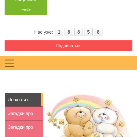
сайт
Нас уже:
1
8
8
5
8
Подписаться
Легко ли с
тобой дружить
Загадки про
осень для
Загадки про