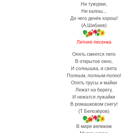
Ни тужурки,
Ни калош...
До чего денёк хорош!
(А.Шибаев)
Летняя песенка
Опять смеется лето
В открытое окно,
И солнышка, и света
Полным, полным-полно!
Опять трусы и майки
Лежат на берегу,
И нежатся лужайки
В ромашковом снегу!
(Т Белозёров)
В мире великом