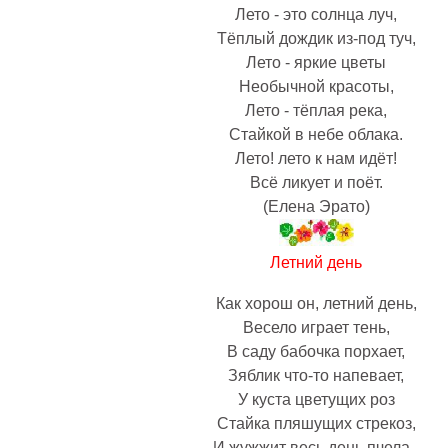
Лето - это солнца луч,
Тёплый дождик из-под туч,
Лето - яркие цветы
Необычной красоты,
Лето - тёплая река,
Стайкой в небе облака.
Лето! лето к нам идёт!
Всё ликует и поёт.
(Елена Эрато)
Летний день
Как хорош он, летний день,
Весело играет тень,
В саду бабочка порхает,
Зяблик что-то напевает,
У куста цветущих роз
Стайка пляшущих стрекоз,
И жужжит весь день пчела -