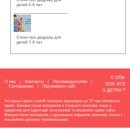
детей 5-6 лет
Стихи про дедушку для
детей 7-8 лет
© 2008-
О нас
Контакты
Рекламодателям
2026, ВСЕ
Cоглашение
Підтримати сайт
О ДЕТЯХ™
Авторські права статей захищені відповідно до ЗУ про авторське
право. Використання матеріалів в Інтернеті можливе лише з
відкритим для індексації посиланням та вказівкою назви сайту.
Використання матеріалів у друкованих виданнях можливе тільки з
письмового дозволу правовласника.