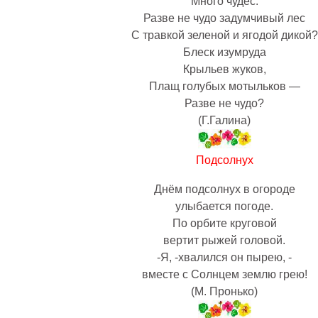
Много чудес:
Разве не чудо задумчивый лес
С травкой зеленой и ягодой дикой?
Блеск изумруда
Крыльев жуков,
Плащ голубых мотыльков —
Разве не чудо?
(Г.Галина)
Подсолнух
Днём подсолнух в огороде
улыбается погоде.
По орбите круговой
вертит рыжей головой.
-Я, -хвалился он пырею, -
вместе с Солнцем землю грею!
(М. Пронько)