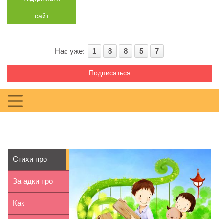
сайт
Нас уже:
1
8
8
5
7
Подписаться
Стихи про
папу для
Загадки про
детей 2-4 лет
Дракона для
Как