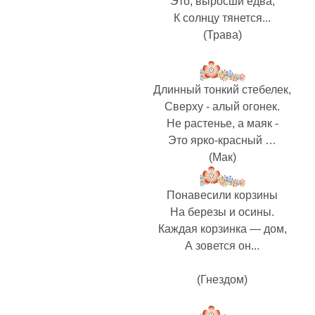
Это, выросши едва,
К солнцу тянется...
(Трава)
Длинный тонкий стебелек,
Сверху - алый огонек.
Не растенье, а маяк -
Это ярко-красный …
(Мак)
Понавесили корзины
На березы и осины.
Каждая корзинка — дом,
А зовется он...
(Гнездом)