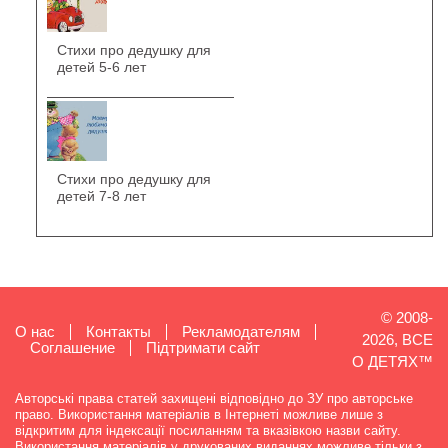
Стихи про дедушку для
детей 5-6 лет
Стихи про дедушку для
детей 7-8 лет
© 2008-
О нас
Контакты
Рекламодателям
2026, ВСЕ
Cоглашение
Підтримати сайт
О ДЕТЯХ™
Авторські права статей захищені відповідно до ЗУ про авторське
право. Використання матеріалів в Інтернеті можливе лише з
відкритим для індексації посиланням та вказівкою назви сайту.
Використання матеріалів у друкованих виданнях можливе тільки з