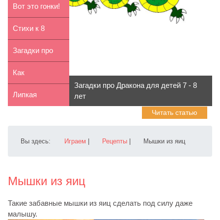
на букву Б для
Вот это гонки!
дет...
Стихи к 8
марта для
Загадки про
детей 2-4 лет
Дракона для
Как
Загадки про Дракона для детей 7 - 8
детей 2...
нарисовать
Липкая
лет
Читать статью
собаку (17
палочка
пород)
Вы здесь:
Играем
|
Рецепты
|
Мышки из яиц
Мышки из яиц
Такие забавные мышки из яиц сделать под силу даже
малышу.