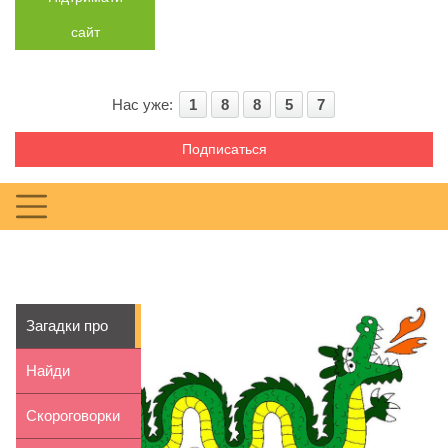
сайт
Нас уже:
1
8
8
5
7
Подписаться
Загадки про
Дракона для
Найди
детей 7...
телефон
Скороговорки