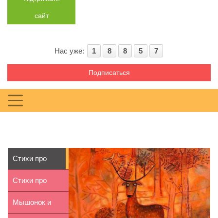
сайт
Нас уже:
1
8
8
5
7
Подписаться
Стихи про
осень для
Стихи про
детей 9-10 ...
море для
Мышонок и