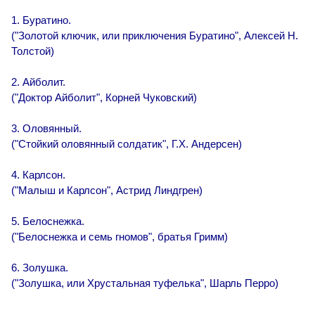
1. Буратино.
("Золотой ключик, или приключения Буратино", Алексей Н.
Толстой)
2. Айболит.
("Доктор Айболит", Корней Чуковский)
3. Оловянный.
("Стойкий оловянный солдатик", Г.Х. Андерсен)
4. Карлсон.
("Малыш и Карлсон", Астрид Линдгрен)
5. Белоснежка.
("Белоснежка и семь гномов", братья Гримм)
6. Золушка.
("Золушка, или Хрустальная туфелька", Шарль Перро)