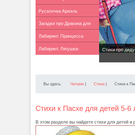
Русалочка Ариэль
Христиан...
Загадки про Дракона для
Лабиринт. Принцесса
детей 7...
Лабиринт. Лягушка-
Рапунцель
Стихи про деду
путешественни...
Вы здесь:
Читаем
|
Стихи
|
Стихи к Па
Стихи к Пасхе для детей 5-6 
В этом разделе вы найдете стихи для детей и 