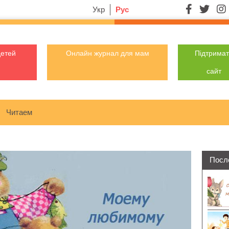
Укр
Рус
детей
Онлайн журнал для мам
Підтрима
сайт
Читаем
Посл