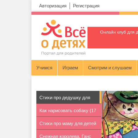
Авторизация
Регистрация
Онлайн клуб для 
Учимся
Играем
Смотрим и слушаем
Стихи про дедушку для
Как нарисовать собаку (17
детей 7-8...
Стихи про маму для детей
пород)
Снежная королева. Ганс
7-8 лет