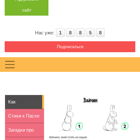
сайт
Нас уже:
1
8
8
5
8
Подписаться
Как
нарисовать
Стихи к Пасхе
зайчика
для детей 7-8
Загадки про