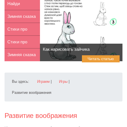
лет
весну для
Найди
детей 2-4...
картинку.
Зимняя сказка
Готовим
«Морозко»
Стихи про
подарки!
осень для
Стихи про
Как нарисовать зайчика
детей 9-10 ...
бабушку для
Зимняя сказка
Читать статью
детей 5-6...
«Снегурочка»
Вы здесь:
Играем
|
Игры
|
Развитие воображения
Развитие воображения