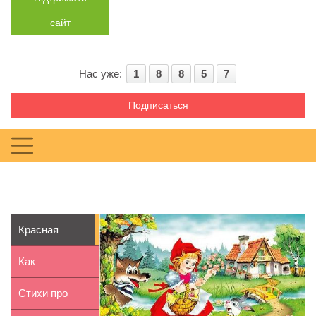
сайт
Нас уже:
1
8
8
5
7
Подписаться
Красная
Шапочка
Как
нарисовать
Стихи про