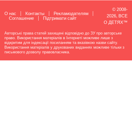
© 2008-
О нас
Контакты
Рекламодателям
2026, ВСЕ
Cоглашение
Підтримати сайт
О ДЕТЯХ™
Авторські права статей захищені відповідно до ЗУ про авторське
право. Використання матеріалів в Інтернеті можливе лише з
відкритим для індексації посиланням та вказівкою назви сайту.
Використання матеріалів у друкованих виданнях можливе тільки з
письмового дозволу правовласника.