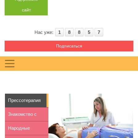
сайт
Нас уже:
1
8
8
5
7
Подписаться
Прессотерапия
против
Знакомство с
целлюлита
Франкфурт-на-
Народные