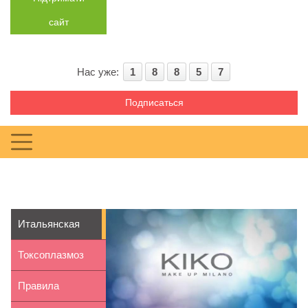
сайт
Нас уже:
1
8
8
5
7
Подписаться
Итальянская
косметика KIKO
Токсоплазмоз
Milano
при
Правила