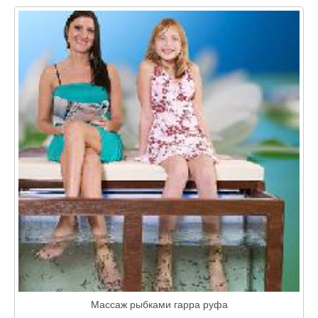
Массаж рыбками гарра руфа