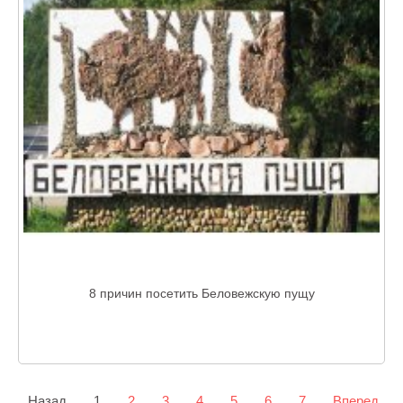
8 причин посетить Беловежскую пущу
Назад
1
2
3
4
5
6
7
Вперед