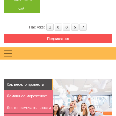
сайт
Нас уже:
1
8
8
5
7
Подписаться
Как весело провести
корпоратив ...
Домашнее мороженое:
секреты при...
Достопримечательности