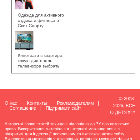
Одежда для активного
отдыха и фитнеса от
Свит Спорту
Кинотеатр в квартире:
какую диагональ
телевизора выбрать
© 2008-
О нас
Контакты
Рекламодателям
2026, ВСЕ
Cоглашение
Підтримати сайт
О ДЕТЯХ™
Авторські права статей захищені відповідно до ЗУ про авторське
право. Використання матеріалів в Інтернеті можливе лише з
відкритим для індексації посиланням та вказівкою назви сайту.
Використання матеріалів у друкованих виданнях можливе тільки з