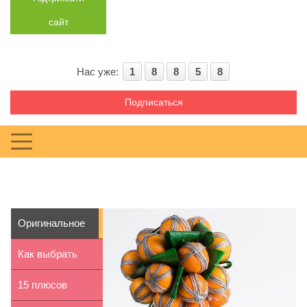
сайт
Нас уже:
1
8
8
5
8
Подписаться
Оригинальное
мандариновое
Как выбрать
дерев...
акваобувь
15 плюсов