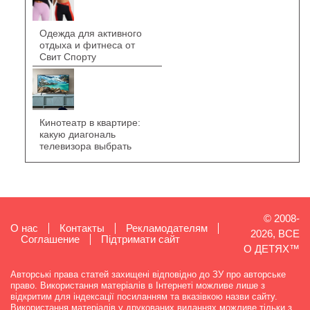
Одежда для активного
отдыха и фитнеса от
Свит Спорту
Кинотеатр в квартире:
какую диагональ
телевизора выбрать
© 2008-
О нас
Контакты
Рекламодателям
2026, ВСЕ
Cоглашение
Підтримати сайт
О ДЕТЯХ™
Авторські права статей захищені відповідно до ЗУ про авторське
право. Використання матеріалів в Інтернеті можливе лише з
відкритим для індексації посиланням та вказівкою назви сайту.
Використання матеріалів у друкованих виданнях можливе тільки з