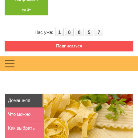
сайт
Нас уже:
1
8
8
5
7
Подписаться
Домашняя
паста – блюдо
Что можно
превосхо...
узнать о
Как выбрать