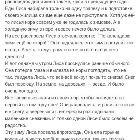
распорядок дня и жила так же, как и в предыдущие годы.
Еды Лиса набирала только на одну трапезу и к подготовке
своего жилища к зиме ещё даже не приступала. Хотя уж её-
то лисья нора совсем уже не годилась к зимовке. А в
холодную зиму в норе и вовсе нечего было делать.
На все расспросы Лиса отвечала коротко: "По календарю
зима ещё не скоро! " Она надеялась, что зима наступит как
всегда. А уж к этому сроку она точно всё-всё успеет
сделать!
И вот однажды утром Лиса проснулась раньше обычного.
Она потёрла глаза и вылезла из норы поглядеть, что не
так. Увидела Лиса, что всё-всё вокруг покрыто снегом! Снег
был повсюду. На земле, на деревьях — везде. И было
очень холодно.
Все звери высыпали из своих нор, чтобы поглядеть на
первый в этом году снег! Они радовались, играли со снегом
и в снегу, а зверёныши с интересом разглядывали
маленькие снежинки. И только одной Лисе было совсем не
радостно.
Эту зиму Лиса провела впроголодь. Она ела горькие
корешки, а часто вообще ничего не ела, так как трудно