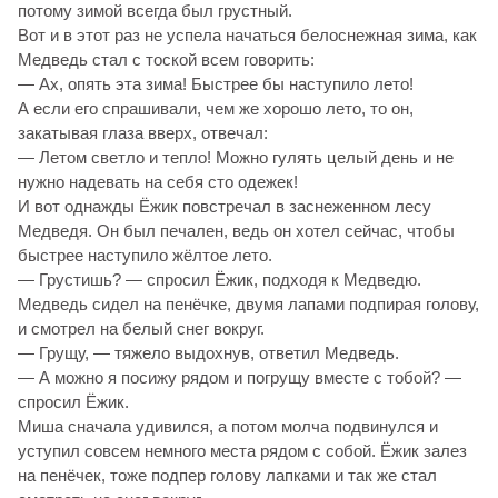
потому зимой всегда был грустный.
Вот и в этот раз не успела начаться белоснежная зима, как
Медведь стал с тоской всем говорить:
— Ах, опять эта зима! Быстрее бы наступило лето!
А если его спрашивали, чем же хорошо лето, то он,
закатывая глаза вверх, отвечал:
— Летом светло и тепло! Можно гулять целый день и не
нужно надевать на себя сто одежек!
И вот однажды Ёжик повстречал в заснеженном лесу
Медведя. Он был печален, ведь он хотел сейчас, чтобы
быстрее наступило жёлтое лето.
— Грустишь? — спросил Ёжик, подходя к Медведю.
Медведь сидел на пенёчке, двумя лапами подпирая голову,
и смотрел на белый снег вокруг.
— Грущу, — тяжело выдохнув, ответил Медведь.
— А можно я посижу рядом и погрущу вместе с тобой? —
спросил Ёжик.
Миша сначала удивился, а потом молча подвинулся и
уступил совсем немного места рядом с собой. Ёжик залез
на пенёчек, тоже подпер голову лапками и так же стал