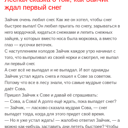
ждал первый снег
Зайчик очень любил снег. Как же он хотел, чтобы снег
быстрее выпал! Он любил прыгать по снегу, зарываться в
него мордочкой, кидаться снежками и лепить снежных
зайцев, у которых вместо носа была морковка, а вместо
глаз — кусочки веточек.
С наступлением холодов Зайчик каждое утро начинал с
того, что выпрыгивал из своей норки и смотрел, не выпал
ли первый снег.
А снег всё не выпадал и не выпадал. И вот однажды
Зайчик устал ждать снега и пошел к Сове за советом.
Потому что все в лесу знали, что самые мудрые советы
даёт Сова.
Пришел Зайчик к Сове и давай её спрашивать:
— Сова, а Сова! А долго ещё ждать, пока выпадет снег?
— Зайчик, — ласково сказала мудрая Сова, — снег
выпадет тогда, когда для этого придет своё время.
— Но я уже устал ждать! — жалобно ответил Зайчик, — а
можно как-нибудь заставить дни лететь быстрее? Чтобы