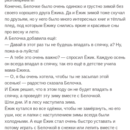
Конечно, Белочке было очень одиноко и грустно зимой без
своего хорошего друга Ёжика. Да и Ёжик зимой тоже скучал
по друзьям, но у него было много интересных книг и тёплый
плед, под которым Ёжику снились яркие и красивые сны
про весну и лето.
А Белочка добавила ещё:
— Давай в этот раз ты не будешь впадать в спячку, а? Ну,
пожа-а-а-луйста!
— А тебе это очень важно? — спросил Ёжик. Каждую осень
он всегда впадал в спячку, так его ещё в детстве учила
мама-Ежиха.
— О, я бы очень хотела, чтобы ты не засыпал этой
осенью! — радостно сказала Белочка.
И Ёжик решил, что в этом году он не будет впадать в
спячку, а проведёт эту зиму вместе с Белочкой.
Шли дни. И в лесу наступила зима.
Ёжик кутался во все одёжки, чтобы не замёрзнуть, но его
уши, нос и лапки с наступлением зимы всегда были
холодными. А еще Ёжик стал очень быстро уставать и
потому играть с Белочкой в снежки или лепить вместе с