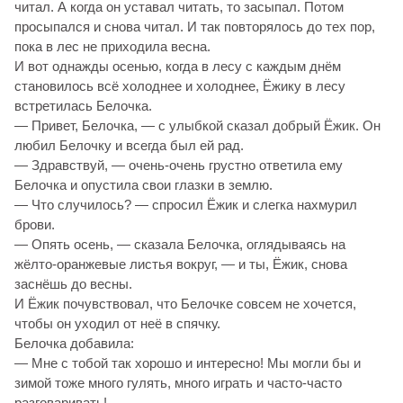
читал. А когда он уставал читать, то засыпал. Потом
просыпался и снова читал. И так повторялось до тех пор,
пока в лес не приходила весна.
И вот однажды осенью, когда в лесу с каждым днём
становилось всё холоднее и холоднее, Ёжику в лесу
встретилась Белочка.
— Привет, Белочка, — с улыбкой сказал добрый Ёжик. Он
любил Белочку и всегда был ей рад.
— Здравствуй, — очень-очень грустно ответила ему
Белочка и опустила свои глазки в землю.
— Что случилось? — спросил Ёжик и слегка нахмурил
брови.
— Опять осень, — сказала Белочка, оглядываясь на
жёлто-оранжевые листья вокруг, — и ты, Ёжик, снова
заснёшь до весны.
И Ёжик почувствовал, что Белочке совсем не хочется,
чтобы он уходил от неё в спячку.
Белочка добавила:
— Мне с тобой так хорошо и интересно! Мы могли бы и
зимой тоже много гулять, много играть и часто-часто
разговаривать!