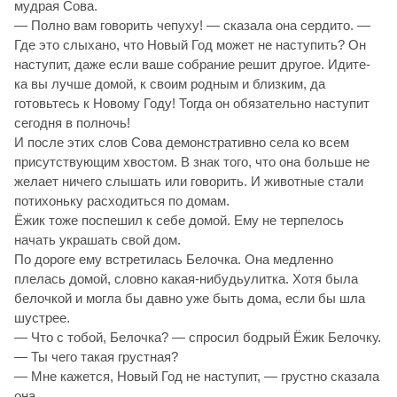
мудрая Сова.
— Полно вам говорить чепуху! — сказала она сердито. —
Где это слыхано, что Новый Год может не наступить? Он
наступит, даже если ваше собрание решит другое. Идите-
ка вы лучше домой, к своим родным и близким, да
готовьтесь к Новому Году! Тогда он обязательно наступит
сегодня в полночь!
И после этих слов Сова демонстративно села ко всем
присутствующим хвостом. В знак того, что она больше не
желает ничего слышать или говорить. И животные стали
потихоньку расходиться по домам.
Ёжик тоже поспешил к себе домой. Ему не терпелось
начать украшать свой дом.
По дороге ему встретилась Белочка. Она медленно
плелась домой, словно какая-нибудьулитка. Хотя была
белочкой и могла бы давно уже быть дома, если бы шла
шустрее.
— Что с тобой, Белочка? — спросил бодрый Ёжик Белочку.
— Ты чего такая грустная?
— Мне кажется, Новый Год не наступит, — грустно сказала
она.