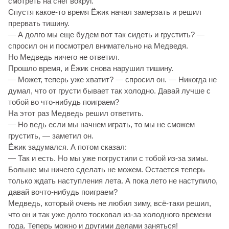
смотреть на снег вокруг.
Спустя какое-то время Ёжик начал замерзать и решил
прервать тишину.
— А долго мы еще будем вот так сидеть и грустить? —
спросил он и посмотрел внимательно на Медведя.
Но Медведь ничего не ответил.
Прошло время, и Ёжик снова нарушил тишину.
— Может, теперь уже хватит? — спросил он. — Никогда не
думал, что от грусти бывает так холодно. Давай лучше с
тобой во что-нибудь поиграем?
На этот раз Медведь решил ответить.
— Но ведь если мы начнем играть, то мы не сможем
грустить, — заметил он.
Ёжик задумался. А потом сказал:
— Так и есть. Но мы уже погрустили с тобой из-за зимы.
Больше мы ничего сделать не можем. Остается теперь
только ждать наступления лета. А пока лето не наступило,
давай вочто-нибудь поиграем?
Медведь, который очень не любил зиму, всё-таки решил,
что он и так уже долго тосковал из-за холодного времени
года. Теперь можно и другими делами заняться!