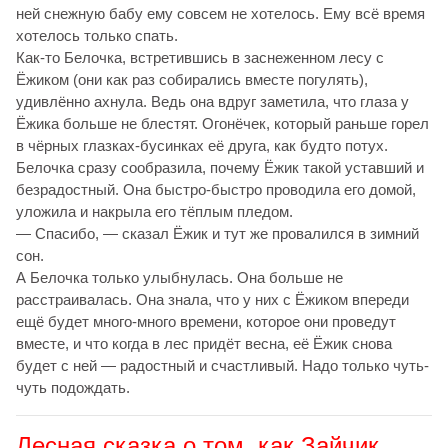
ней снежную бабу ему совсем не хотелось. Ему всё время
хотелось только спать.
Как-то Белочка, встретившись в заснеженном лесу с
Ёжиком (они как раз собирались вместе погулять),
удивлённо ахнула. Ведь она вдруг заметила, что глаза у
Ёжика больше не блестят. Огонёчек, который раньше горел
в чёрных глазках-бусинках её друга, как будто потух.
Белочка сразу сообразила, почему Ёжик такой уставший и
безрадостный. Она быстро-быстро проводила его домой,
уложила и накрыла его тёплым пледом.
— Спасибо, — сказал Ёжик и тут же провалился в зимний
сон.
А Белочка только улыбнулась. Она больше не
расстраивалась. Она знала, что у них с Ёжиком впереди
ещё будет много-много времени, которое они проведут
вместе, и что когда в лес придёт весна, её Ёжик снова
будет с ней — радостный и счастливый. Надо только чуть-
чуть подождать.
Лесная сказка о том, как Зайчик