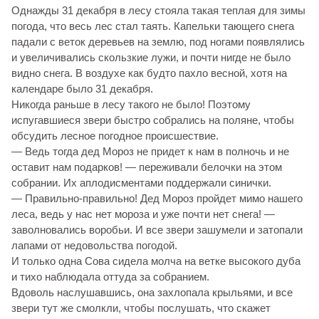
Однажды 31 декабря в лесу стояла такая теплая для зимы
погода, что весь лес стал таять. Капельки тающего снега
падали с веток деревьев на землю, под ногами появлялись
и увеличивались скользкие лужи, и почти нигде не было
видно снега. В воздухе как будто пахло весной, хотя на
календаре было 31 декабря.
Никогда раньше в лесу такого не было! Поэтому
испугавшиеся звери быстро собрались на поляне, чтобы
обсудить лесное погодное происшествие.
— Ведь тогда дед Мороз не придет к нам в полночь и не
оставит нам подарков! — переживали белочки на этом
собрании. Их аплодисментами поддержали синички.
— Правильно-правильно! Дед Мороз пройдет мимо нашего
леса, ведь у нас нет мороза и уже почти нет снега! —
заволновались воробьи. И все звери зашумели и затопали
лапами от недовольства погодой.
И только одна Сова сидела молча на ветке высокого дуба
и тихо наблюдала оттуда за собранием.
Вдоволь наслушавшись, она захлопала крыльями, и все
звери тут же смолкли, чтобы послушать, что скажет