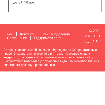
детей 7-8 лет
© 2008-
О нас
Контакты
Рекламодателям
2026, ВСЕ
Cоглашение
Підтримати сайт
О ДЕТЯХ™
Авторські права статей захищені відповідно до ЗУ про авторське
право. Використання матеріалів в Інтернеті можливе лише з
відкритим для індексації посиланням та вказівкою назви сайту.
Використання матеріалів у друкованих виданнях можливе тільки з
письмового дозволу правовласника.