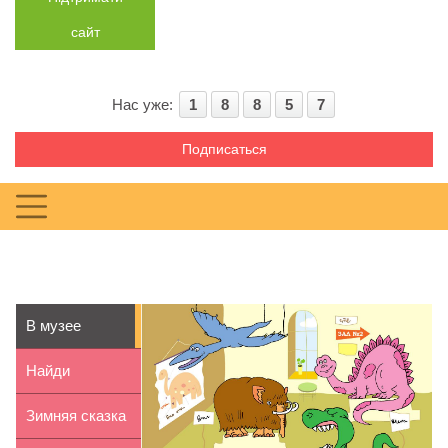
сайт
Нас уже:
1
8
8
5
7
Подписаться
В музее
Найди
телефон
Зимняя сказка