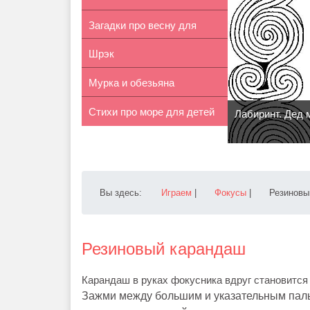
Загадки про весну для
Шрэк
детей 2-4...
Мурка и обезьяна
Стихи про море для детей
Лабиринт. Дед 
5-6 лет
Вы здесь:
Играем
|
Фокусы
|
Резиновы
Резиновый карандаш
Карандаш в руках фокусника вдруг становится 
Зажми между большим и указательным пальц