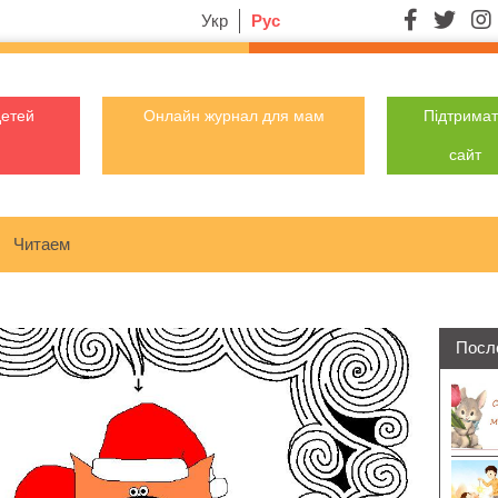
Укр
Рус
детей
Онлайн журнал для мам
Підтрима
сайт
Читаем
Посл