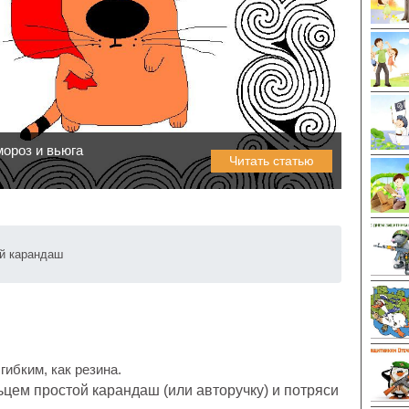
мороз и вьюга
Читать статью
й карандаш
гибким, как резина.
ем простой карандаш (или авторучку) и потряси