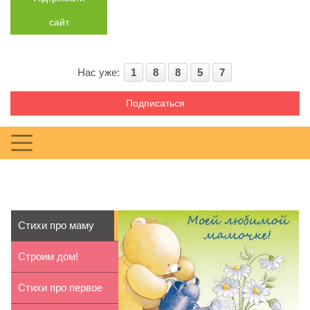
сайт
Нас уже:
1
8
8
5
7
Подписаться
Стихи про маму
для детей 9-10 лет
Строим дом!
Стихи про первое