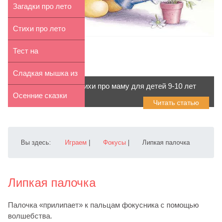
сентября для д...
Загадки про лето
для детей 7-8 лет
Стихи про лето
для детей 9-10 лет
Тест на
сообразительность
Сладкая мышка из
Стихи про маму для детей 9-10 лет
творожной массы
Осенние сказки
Читать статью
Вы здесь:
Играем
|
Фокусы
|
Липкая палочка
Липкая палочка
Палочка «прилипает» к пальцам фокусника с помощью
волшебства.